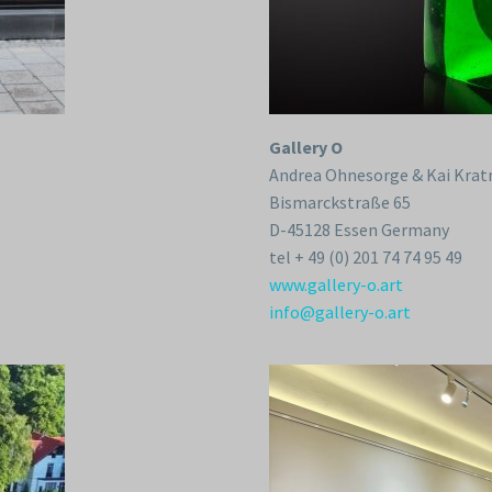
Gallery O
Andrea Ohnesorge & Kai Kra
Bismarckstraße 65
D-45128 Essen Germany
tel + 49 (0) 201 74 74 95 49
www.gallery-o.art
info@gallery-o.art