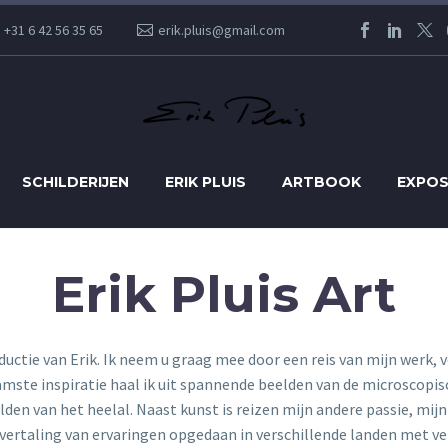
+31 6 42 56 35 65
erik.pluis@gmail.com
SCHILDERIJEN
ERIK PLUIS
ARTBOOK
EXPOS
Erik Pluis Art
uctie van Erik. Ik neem u graag mee door een reis van mijn werk, v
amste inspiratie haal ik uit spannende beelden van de microscopi
den van het heelal. Naast kunst is reizen mijn andere passie, mijn 
vertaling van ervaringen opgedaan in verschillende landen met ver