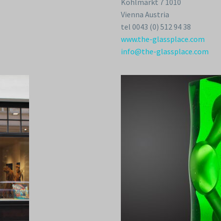
Kohlmarkt 7 1010
Vienna Austria
tel 0043 (0) 512 94 38
www.the-glassplace.com
info@the-glassplace.com