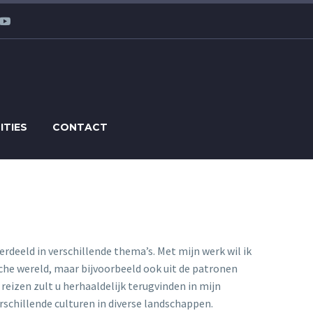
ITIES
CONTACT
erdeeld in verschillende thema’s. Met mijn werk wil ik
sche wereld, maar bijvoorbeeld ook uit de patronen
reizen zult u herhaaldelijk terugvinden in mijn
schillende culturen in diverse landschappen.