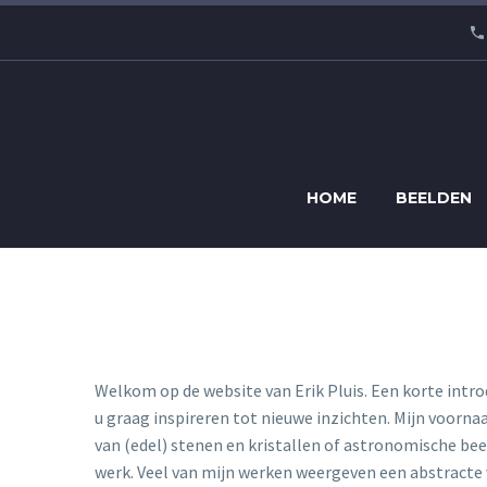
HOME
BEELDEN
Welkom op de website van Erik Pluis. Een korte introd
u graag inspireren tot nieuwe inzichten. Mijn voorna
van (edel) stenen en kristallen of astronomische beel
werk. Veel van mijn werken weergeven een abstracte 