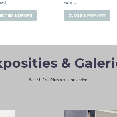
uwd.
vormt.
ECTED & DROPS
GLOSS & POP-ART
xposities & Galeri
Waar U Erik Pluis Art kunt vinden.