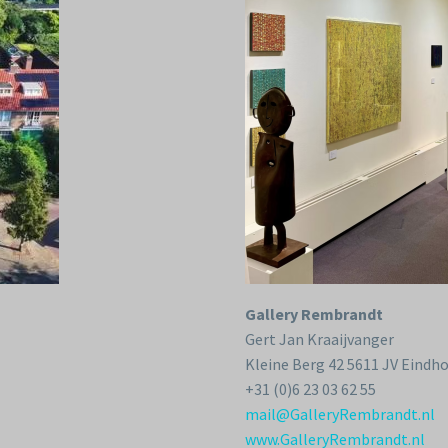
Gallery Rembrandt
Gert Jan Kraaijvanger
Kleine Berg 42 5611 JV Eindh
+31 (0)6 23 03 62 55
mail@GalleryRembrandt.nl
www.GalleryRembrandt.nl