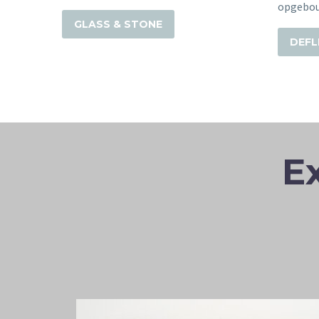
opgebo
GLASS & STONE
DEFL
E