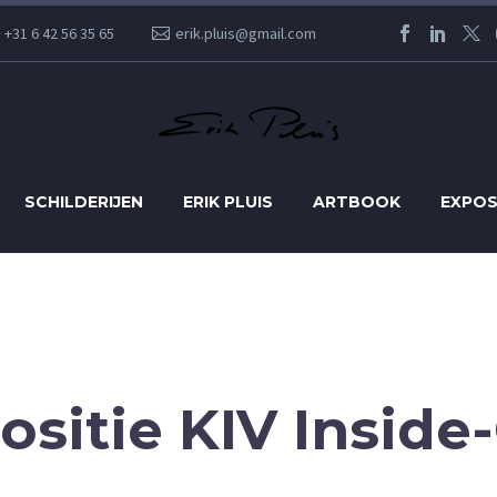
+31 6 42 56 35 65
erik.pluis@gmail.com
SCHILDERIJEN
ERIK PLUIS
ARTBOOK
EXPOS
ositie KIV Insid